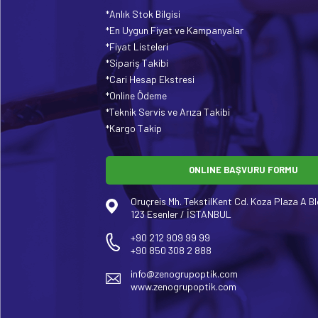
*Anlık Stok Bilgisi
*En Uygun Fiyat ve Kampanyalar
*Fiyat Listeleri
*Sipariş Takibi
*Cari Hesap Ekstresi
*Online Ödeme
*Teknik Servis ve Arıza Takibi
*Kargo Takip
ONLINE BAŞVURU FORMU
Oruçreis Mh. TekstilKent Cd. Koza Plaza A Bl
123 Esenler / İSTANBUL
+90 212 909 99 99
+90 850 308 2 888
info@zenogrupoptik.com
www.zenogrupoptik.com