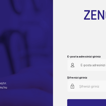
E-posta adresinizi giriniz
E-posta adresinizi 
Şifrenizi giriniz
ıştır.
rmu’nu