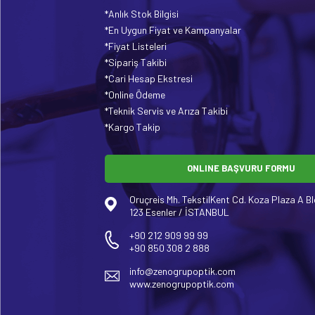
*Anlık Stok Bilgisi
*En Uygun Fiyat ve Kampanyalar
*Fiyat Listeleri
*Sipariş Takibi
*Cari Hesap Ekstresi
*Online Ödeme
*Teknik Servis ve Arıza Takibi
*Kargo Takip
ONLINE BAŞVURU FORMU
Oruçreis Mh. TekstilKent Cd. Koza Plaza A Bl
123 Esenler / İSTANBUL
+90 212 909 99 99
+90 850 308 2 888
info@zenogrupoptik.com
www.zenogrupoptik.com