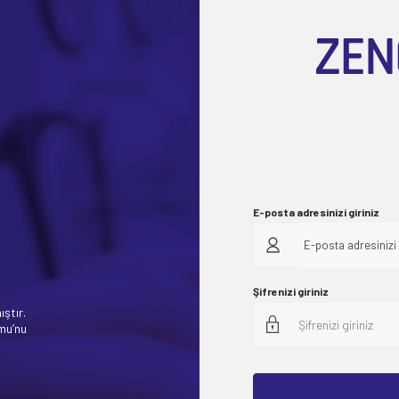
E-posta adresinizi giriniz
E-posta adresinizi 
Şifrenizi giriniz
ıştır.
rmu’nu