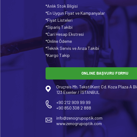
*Anlık Stok Bilgisi
*En Uygun Fiyat ve Kampanyalar
*Fiyat Listeleri
*Sipariş Takibi
*Cari Hesap Ekstresi
*Online Ödeme
*Teknik Servis ve Arıza Takibi
*Kargo Takip
ONLINE BAŞVURU FORMU
Oruçreis Mh. TekstilKent Cd. Koza Plaza A Bl
123 Esenler / İSTANBUL
+90 212 909 99 99
+90 850 308 2 888
info@zenogrupoptik.com
www.zenogrupoptik.com