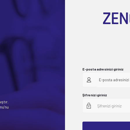
E-posta adresinizi giriniz
E-posta adresinizi 
Şifrenizi giriniz
ıştır.
rmu’nu