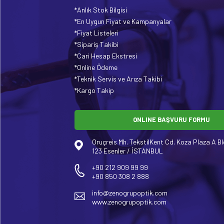
*Anlık Stok Bilgisi
*En Uygun Fiyat ve Kampanyalar
*Fiyat Listeleri
*Sipariş Takibi
*Cari Hesap Ekstresi
*Online Ödeme
*Teknik Servis ve Arıza Takibi
*Kargo Takip
ONLINE BAŞVURU FORMU
Oruçreis Mh. TekstilKent Cd. Koza Plaza A Bl
123 Esenler / İSTANBUL
+90 212 909 99 99
+90 850 308 2 888
info@zenogrupoptik.com
www.zenogrupoptik.com