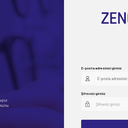
E-posta adresinizi giriniz
E-posta adresinizi 
Şifrenizi giriniz
ıştır.
rmu’nu