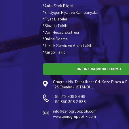
*Anlık Stok Bilgisi
*En Uygun Fiyat ve Kampanyalar
*Fiyat Listeleri
*Sipariş Takibi
*Cari Hesap Ekstresi
*Online Ödeme
*Teknik Servis ve Arıza Takibi
*Kargo Takip
ONLINE BAŞVURU FORMU
Oruçreis Mh. TekstilKent Cd. Koza Plaza A Bl
123 Esenler / İSTANBUL
+90 212 909 99 99
+90 850 308 2 888
info@zenogrupoptik.com
www.zenogrupoptik.com